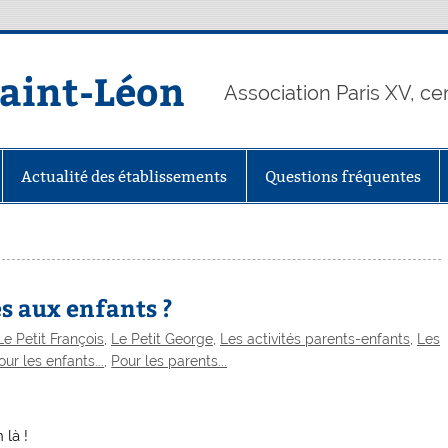
Saint-Léon
Association Paris XV, ce
Actualité des établissements
Questions fréquentes
s aux enfants ?
Le Petit François
,
Le Petit George
,
Les activités parents-enfants
,
Les
our les enfants...
,
Pour les parents...
 là !