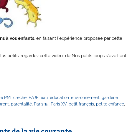
ns à vos enfants
, en faisant l’expérience proposée par cette
!
us petits, regardez cette vidéo de Nos petits loups s’éveillent
de PMI
,
crèche
,
EAJE
,
eau
,
éducation
,
environnement
,
garderie
,
arent
,
parentalité
,
Paris 15
,
Paris XV
,
petit françois
,
petite enfance
,
nts de la vie courante