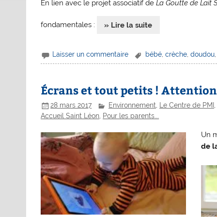
En lien avec le projet associatif de
La Goutte de Lait 
fondamentales :
» Lire la suite
Laisser un commentaire
bébé
,
crèche
,
doudou
Écrans et tout petits ! Attentio
28 mars 2017
Environnement
,
Le Centre de PMI
Accueil Saint Léon
,
Pour les parents...
Un m
de l