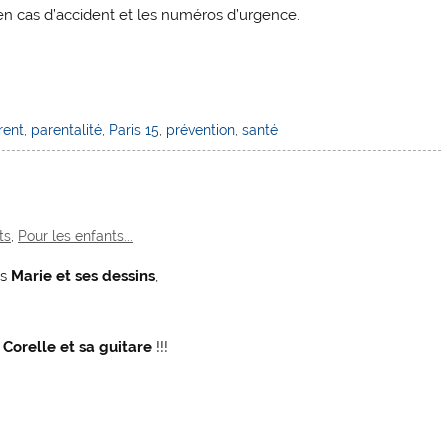
en cas d’accident et les numéros d’urgence.
rent
,
parentalité
,
Paris 15
,
prévention
,
santé
ts
,
Pour les enfants...
ès
Marie et ses dessins
,
i
Corelle et sa guitare
!!!