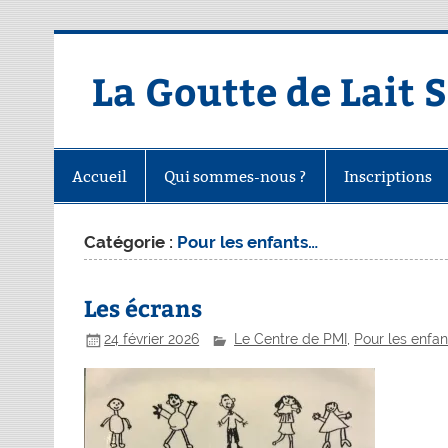
Skip
to
content
La Goutte de Lait 
Accueil
Qui sommes-nous ?
Inscriptions
Catégorie :
Pour les enfants…
Les écrans
24 février 2026
Le Centre de PMI
,
Pour les enfant