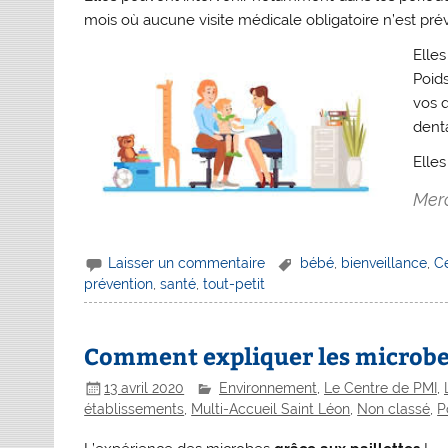
mois où aucune visite médicale obligatoire n’est pré
Elles
Poid
vos q
dent
Elles
Merc
Laisser un commentaire
bébé
,
bienveillance
,
C
prévention
,
santé
,
tout-petit
Comment expliquer les microbe
13 avril 2020
Environnement
,
Le Centre de PMI
,
établissements
,
Multi-Accueil Saint Léon
,
Non classé
,
P