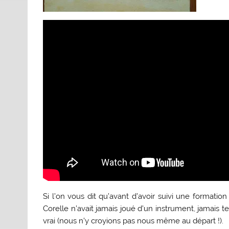
Si l’on vous dit qu’avant d’avoir suivi une formati
Corelle n’avait jamais joué d’un instrument, jamais t
vrai (nous n’y croyions pas nous même au départ !).