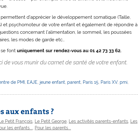
vue.
 permettent d’apprécier le développement somatique (Taille,
s) et psychomoteur de votre enfant et également de répondre à
uestions concernant l’alimentation, le sommeil, les poussées
aires, les modes de garde etc…
 se font
uniquement sur rendez-vous au 01 42 73 33 62.
i de vous munir du carnet de santé de votre enfant.
entre de PMI
,
EAJE
,
jeune enfant
,
parent
,
Paris 15
,
Paris XV
,
pmi
,
s aux enfants ?
Le Petit François
,
Le Petit George
,
Les activités parents-enfants
,
Les
our les enfants...
,
Pour les parents...