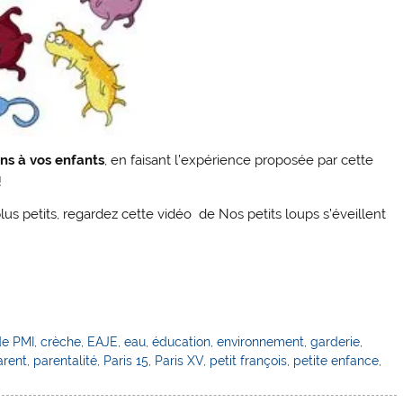
ns à vos enfants
, en faisant l’expérience proposée par cette
!
us petits, regardez cette vidéo de Nos petits loups s’éveillent
de PMI
,
crèche
,
EAJE
,
eau
,
éducation
,
environnement
,
garderie
,
arent
,
parentalité
,
Paris 15
,
Paris XV
,
petit françois
,
petite enfance
,