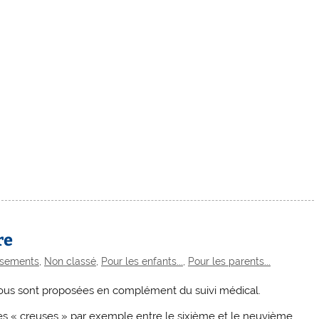
re
ssements
,
Non classé
,
Pour les enfants...
,
Pour les parents...
 vous sont proposées en complément du suivi médical.
es « creuses » par exemple entre le sixième et le neuvième