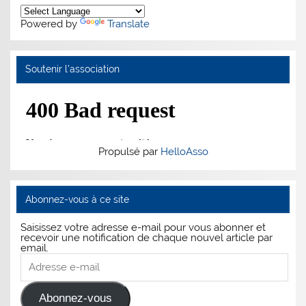
Powered by
Translate
Soutenir l’association
Propulsé par
HelloAsso
Abonnez-vous à ce site
Saisissez votre adresse e-mail pour vous abonner et
recevoir une notification de chaque nouvel article par
email.
Adresse
e-
mail
Abonnez-vous