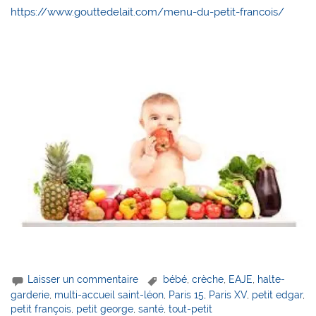
https://www.gouttedelait.com/menu-du-petit-francois/
Laisser un commentaire
bébé
,
crèche
,
EAJE
,
halte-
garderie
,
multi-accueil saint-léon
,
Paris 15
,
Paris XV
,
petit edgar
,
petit françois
,
petit george
,
santé
,
tout-petit