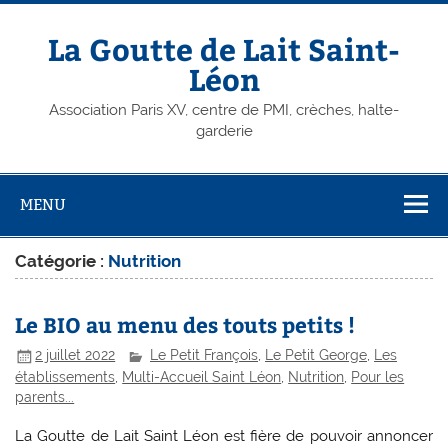
Skip
to
content
La Goutte de Lait Saint-
Léon
Association Paris XV, centre de PMI, crèches, halte-
garderie
MENU
Catégorie :
Nutrition
Le BIO au menu des touts petits !
2 juillet 2022
Le Petit François
,
Le Petit George
,
Les
établissements
,
Multi-Accueil Saint Léon
,
Nutrition
,
Pour les
parents...
La Goutte de Lait Saint Léon est fière de pouvoir annoncer