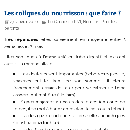
Les coliques du nourrisson : que faire ?
27 janvier 2020
Le Centre de PMI
,
Nutrition
,
Pour les
parents...
Très répandues
, elles surviennent en moyenne entre 3
semaines et 3 mois.
Elles sont dues à l’immaturité du tube digestif et existent
aussi si la maman allaite.
Les douleurs sont importantes (bébé recroquevillé,
spasmes qui le tirent de son sommeil, il pleure
franchement, essaie de téter pour se calmer (le bébé
associe tout mal-être à la faim).
Signes majorées au cours des tétées (en cours de
tétées, il se met à hurler en rejetant le sein ou la tétine)
Il a des gaz malodorants et des selles anarchiques
(constipation/diarrhée)
Il a des faux besoins (il pousse sans résultat)