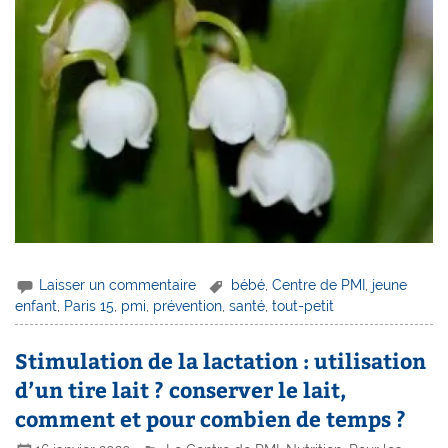
Laisser un commentaire
bébé
,
Centre de PMI
,
jeune
enfant
,
Paris 15
,
pmi
,
prévention
,
santé
,
tout-petit
Stimulation de la lactation : utilisation
d’un tire lait ? conserver le lait,
comment et pour combien de temps ?