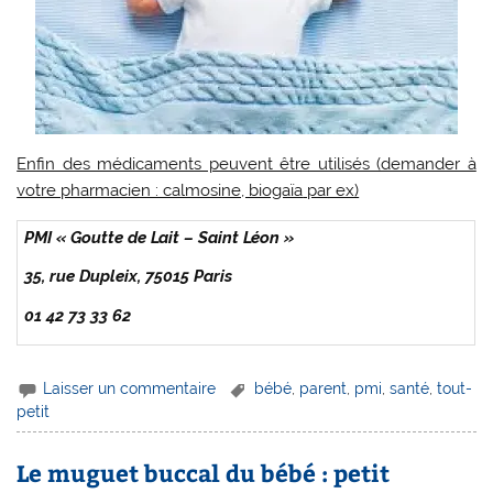
Enfin des médicaments peuvent être utilisés (demander à
votre pharmacien : calmosine, biogaïa
par ex)
PMI « Goutte de Lait – Saint Léon »
35, rue Dupleix, 75015 Paris
01 42 73 33 62
Laisser un commentaire
bébé
,
parent
,
pmi
,
santé
,
tout-
petit
Le muguet buccal du bébé : petit