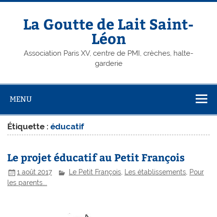
Skip
to
content
La Goutte de Lait Saint-
Léon
Association Paris XV, centre de PMI, crèches, halte-
garderie
MENU
Étiquette :
éducatif
Le projet éducatif au Petit François
1 août 2017
Le Petit François
,
Les établissements
,
Pour
les parents...