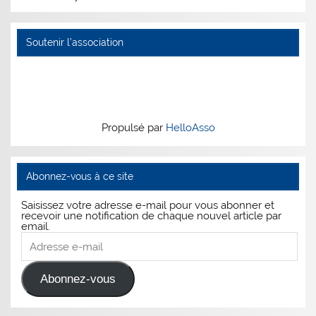
Soutenir l’association
Propulsé par
HelloAsso
Abonnez-vous à ce site
Saisissez votre adresse e-mail pour vous abonner et
recevoir une notification de chaque nouvel article par
email.
Adresse
e-
mail
Abonnez-vous