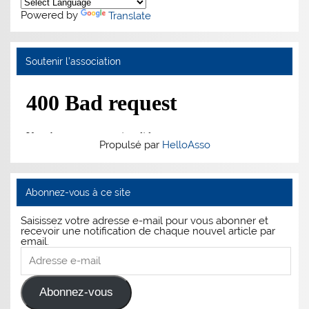
Powered by
Translate
Soutenir l’association
Propulsé par
HelloAsso
Abonnez-vous à ce site
Saisissez votre adresse e-mail pour vous abonner et
recevoir une notification de chaque nouvel article par
email.
Adresse
e-
mail
Abonnez-vous