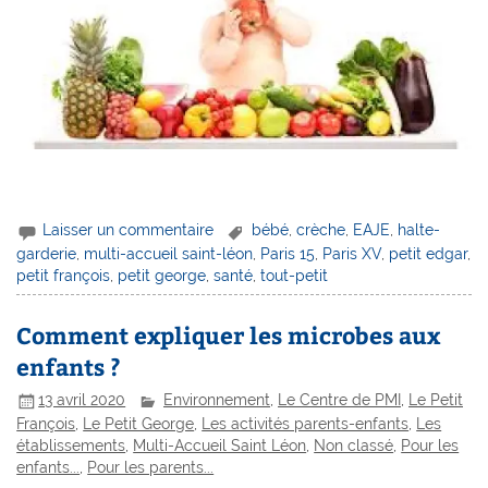
Laisser un commentaire
bébé
,
crèche
,
EAJE
,
halte-
garderie
,
multi-accueil saint-léon
,
Paris 15
,
Paris XV
,
petit edgar
,
petit françois
,
petit george
,
santé
,
tout-petit
Comment expliquer les microbes aux
enfants ?
13 avril 2020
Environnement
,
Le Centre de PMI
,
Le Petit
François
,
Le Petit George
,
Les activités parents-enfants
,
Les
établissements
,
Multi-Accueil Saint Léon
,
Non classé
,
Pour les
enfants...
,
Pour les parents...