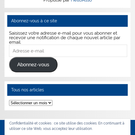
Abonnez-vous à ce site
Saisissez votre adresse e-mail pour vous abonner et
recevoir une notification de chaque nouvel article par
email.
Adresse
e-
mail
Abonnez-vous
Tous nos articles
Tous
nos
articles
Confidentialité et cookies : ce site utilise des cookies. En continuant à
utiliser ce site Web, vous acceptez leur utilisation.
WordPress Theme: Smartline by ThemeZee.