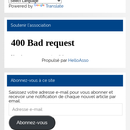
Powered by
Translate
Soutenir l’association
Propulsé par
HelloAsso
Abonnez-vous à ce site
Saisissez votre adresse e-mail pour vous abonner et
recevoir une notification de chaque nouvel article par
email.
Adresse
e-
mail
Abonnez-vous