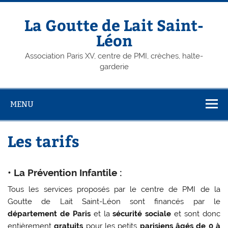
Skip
to
content
La Goutte de Lait Saint-
Léon
Association Paris XV, centre de PMI, crèches, halte-
garderie
MENU
Les tarifs
• La Prévention Infantile :
Tous les services proposés par le centre de PMI de la
Goutte de Lait Saint-Léon sont financés par le
département de Paris
et la
sécurité sociale
et sont donc
entièrement
gratuits
pour les petits
parisiens âgés de 0 à