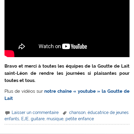
Bravo et merci à toutes les équipes de la Goutte de Lait
saint-Léon de rendre les journées si plaisantes pour
toutes et tous.
Plus de vidéos sur
notre chaîne « youtube » la Goutte de
Lait
Laisser un commentaire
chanson
,
éducatrice de jeunes
enfants
,
EJE
,
guitare
,
musique
,
petite enfance