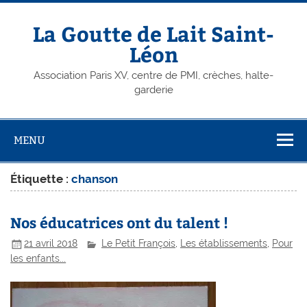
Skip
to
content
La Goutte de Lait Saint-
Léon
Association Paris XV, centre de PMI, crèches, halte-
garderie
MENU
Étiquette :
chanson
Nos éducatrices ont du talent !
21 avril 2018
Le Petit François
,
Les établissements
,
Pour
les enfants...