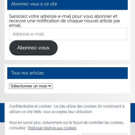
Abonnez-vous à ce site
Saisissez votre adresse e-mail pour vous abonner et
recevoir une notification de chaque nouvel article par
email.
Adresse
e-
mail
Abonnez-vous
Tous nos articles
Tous
nos
articles
Confidentialité et cookies : ce site utilise des cookies. En continuant à
utiliser ce site Web, vous acceptez leur utilisation.
WordPress Theme: Smartline by ThemeZee.
Pour en savoir plus, notamment sur la façon de contrôler les cookies,
consultez :
Politique relative aux cookies