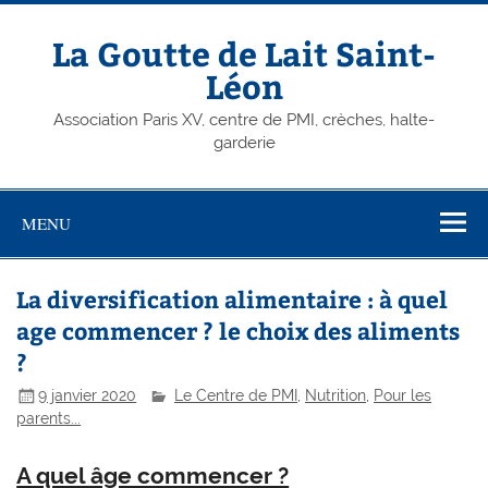
Skip
to
content
La Goutte de Lait Saint-
Léon
Association Paris XV, centre de PMI, crèches, halte-
garderie
MENU
La diversification alimentaire : à quel
age commencer ? le choix des aliments
?
9 janvier 2020
Le Centre de PMI
,
Nutrition
,
Pour les
parents...
A quel âge commencer ?