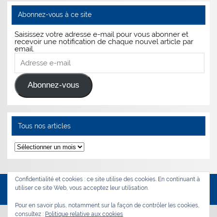
Abonnez-vous à ce site
Saisissez votre adresse e-mail pour vous abonner et
recevoir une notification de chaque nouvel article par
email.
Adresse
e-
mail
Abonnez-vous
Tous nos articles
Tous
nos
articles
Confidentialité et cookies : ce site utilise des cookies. En continuant à
utiliser ce site Web, vous acceptez leur utilisation.
WordPress Theme: Smartline by ThemeZee.
Pour en savoir plus, notamment sur la façon de contrôler les cookies,
consultez :
Politique relative aux cookies