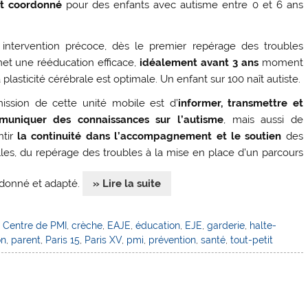
t coordonné
pour des enfants avec autisme entre 0 et 6 ans
intervention précoce, dès le premier repérage des troubles
et une rééducation efficace,
idéalement avant 3 ans
moment
 plasticité cérébrale est optimale. Un enfant sur 100 naît autiste.
ission de cette unité mobile est d’
informer, transmettre et
uniquer des connaissances sur l’autisme
, mais aussi de
ntir
la continuité dans l’accompagnement et le soutien
des
lles, du repérage des troubles à la mise en place d’un parcours
donné et adapté.
» Lire la suite
,
Centre de PMI
,
crèche
,
EAJE
,
éducation
,
EJE
,
garderie
,
halte-
on
,
parent
,
Paris 15
,
Paris XV
,
pmi
,
prévention
,
santé
,
tout-petit