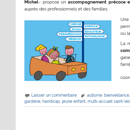
Michel
– propose un
accompagnement précoce e
auprès des professionnels et des familles.
Une 
perm
où la
La m
comm
gara
fami
coor
Laisser un commentaire
autisme
,
bienveillance
garderie
,
handicap
,
jeune enfant
,
multi-accueil saint-lé