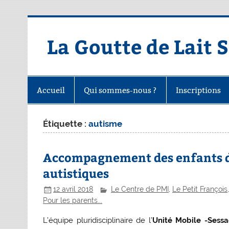
Skip
to
content
La Goutte de Lait 
Accueil
Qui sommes-nous ?
Inscriptions
Étiquette :
autisme
Accompagnement des enfants de 
autistiques
12 avril 2018
Le Centre de PMI
,
Le Petit François
Pour les parents...
L’équipe pluridisciplinaire de l’
Unité Mobile -Sess