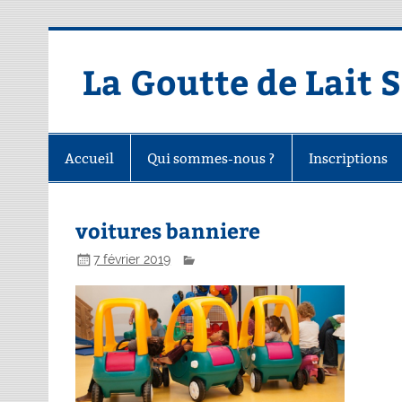
Skip
to
content
La Goutte de Lait 
Accueil
Qui sommes-nous ?
Inscriptions
voitures banniere
7 février 2019