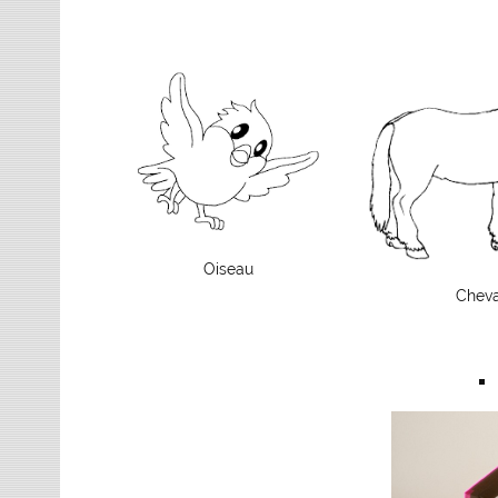
Oiseau
Cheva