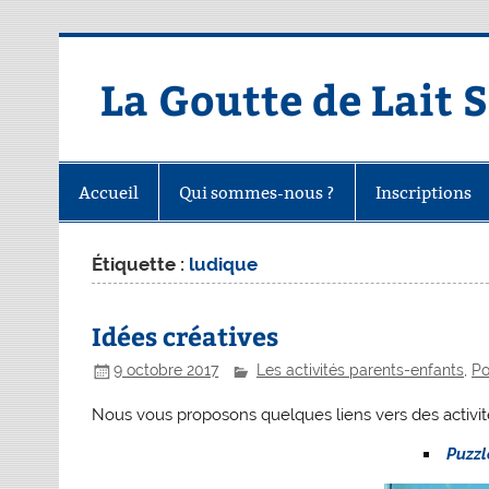
Skip
to
content
La Goutte de Lait 
Accueil
Qui sommes-nous ?
Inscriptions
Étiquette :
ludique
Idées créatives
9 octobre 2017
Les activités parents-enfants
,
Po
Nous vous proposons quelques liens vers des activité
Puzzl